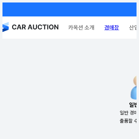
카옥션 소개
경매장
산업
일반
일반 경매
출품할 수